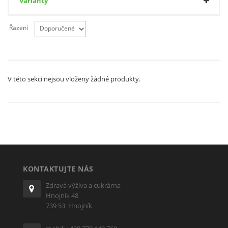
Varianty
Řazení
V této sekci nejsou vloženy žádné produkty.
KONTAKTUJTE NÁS
Zdravá výživa a cukrárna
Hnojník 48
739 53 Hnojník