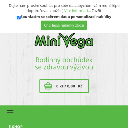
Přihlásit se
Registrace
Dejte nám prosím souhlas pro sběr dat, abychom vám mohli lépe
doporučovat zboží. :-)
Více informací…
Zavřít
Souhlasím se sběrem dat a personalizací nabídky
Rodinný obchůdek
se zdravou výživou
0 ks /
0,00
Kč
Toggle
navigation
E-SHOP