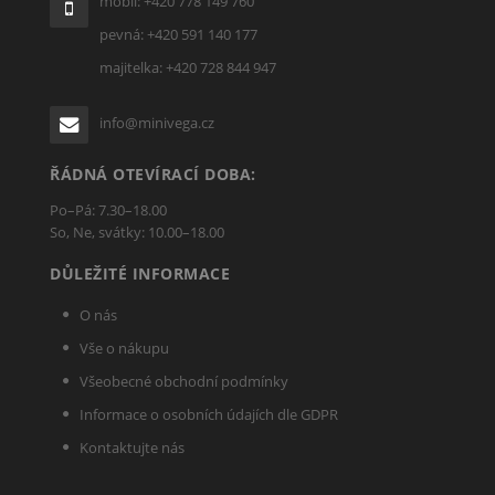
mobil: +420 778 149 760
pevná: +420 591 140 177
majitelka: +420 728 844 947
info@minivega.cz
ŘÁDNÁ OTEVÍRACÍ DOBA:
Po–Pá: 7.30–18.00
So, Ne, svátky: 10.00–18.00
DŮLEŽITÉ INFORMACE
O nás
Vše o nákupu
Všeobecné obchodní podmínky
Informace o osobních údajích dle GDPR
Kontaktujte nás