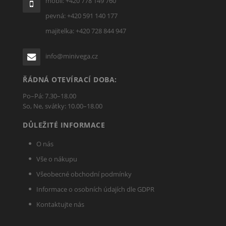
mobil: +420 778 149 760
pevná: +420 591 140 177
majitelka: +420 728 844 947
info@minivega.cz
ŘÁDNÁ OTEVÍRACÍ DOBA:
Po–Pá: 7.30–18.00
So, Ne, svátky: 10.00–18.00
DŮLEŽITÉ INFORMACE
O nás
Vše o nákupu
Všeobecné obchodní podmínky
Informace o osobních údajích dle GDPR
Kontaktujte nás