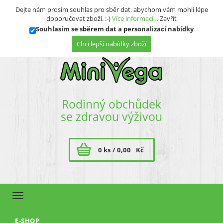
Přihlásit se
Registrace
Dejte nám prosím souhlas pro sběr dat, abychom vám mohli lépe
doporučovat zboží. :-)
Více informací…
Zavřít
Souhlasím se sběrem dat a personalizací nabídky
Rodinný obchůdek
se zdravou výživou
0 ks /
0,00
Kč
Toggle
navigation
E-SHOP