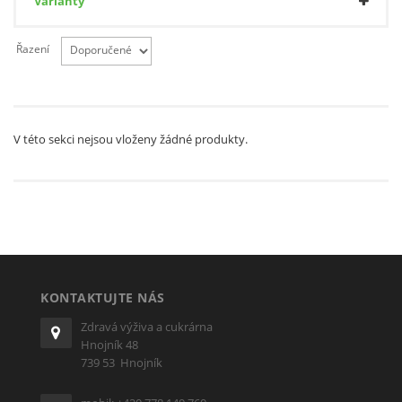
Varianty
Řazení
V této sekci nejsou vloženy žádné produkty.
KONTAKTUJTE NÁS
Zdravá výživa a cukrárna
Hnojník 48
739 53 Hnojník